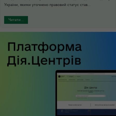
України, якими уточнено правовий статус став...
Читати...