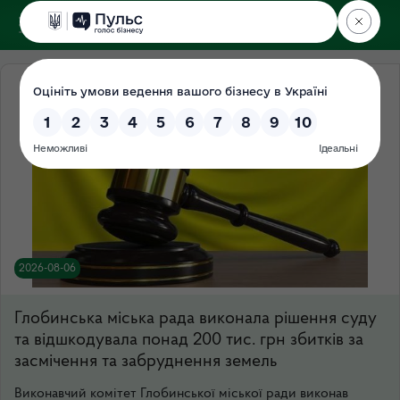
ДЕРЖЕКОІНСПЕКЦІЯ
Центрального округу
2026-08-06
Глобинська міська рада виконала рішення суду
та відшкодувала понад 200 тис. грн збитків за
засмічення та забруднення земель
Виконавчий комітет Глобинської міської ради виконав